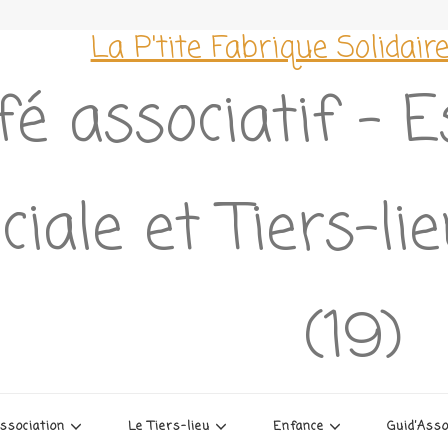
La P'tite Fabrique Solidair
fé associatif – 
ciale et Tiers-l
(19)
association
Le Tiers-lieu
Enfance
Guid’Ass