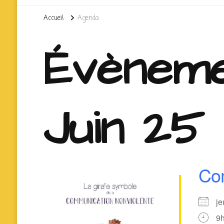
Accueil
Agenda
Évèneme
Juin 25
Com
je
9