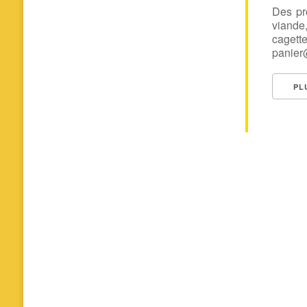
Des pr
viande
cage
panier@
PL