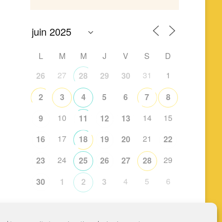
L
M
M
J
V
S
D
27
31
1
26
28
29
30
2
3
4
5
6
7
8
10
14
15
9
11
12
13
17
21
16
18
19
20
22
24
29
23
25
26
27
28
4
5
6
30
1
2
3