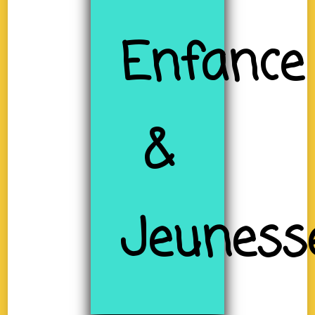
Enfance
&
Jeuness