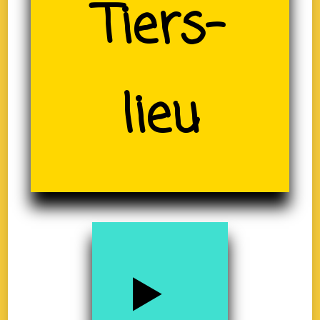
(19)
Tiers-
lieu