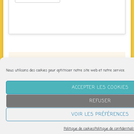
NOUS SUIVRE
Nous utilisons des cookies pour optimiser notre site web et notre service.
ACCEPTER LES COOKIES
REFUSER
LETTRE D’INFORMATION
VOIR LES PRÉFÉRENCES
Pour recevoir les infos de la P'tite Fabrique :
Politique de cookies
Politique de confidentiali