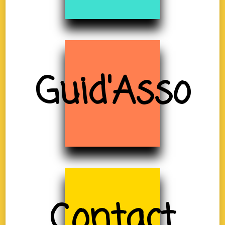
Guid'Asso
Contact