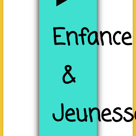
Enfance
&
Jeuness