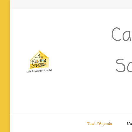
Ca
So
Tout l’Agenda
L’