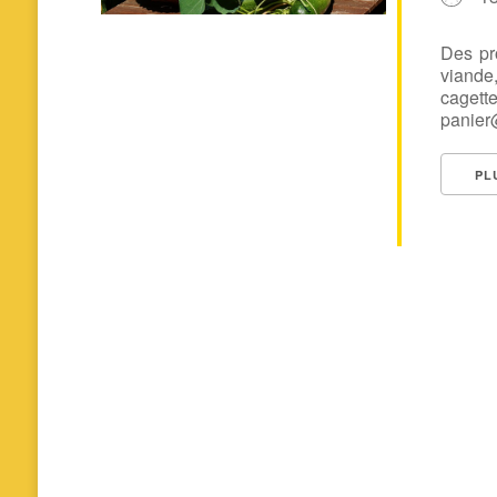
Des pr
viande
cage
panier@
PL