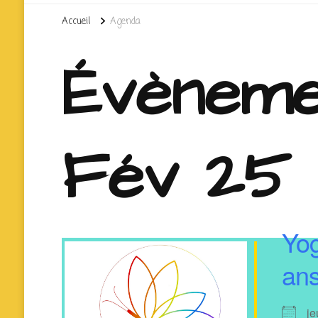
Accueil
Agenda
Évèneme
Fév 25
Yog
ans
je