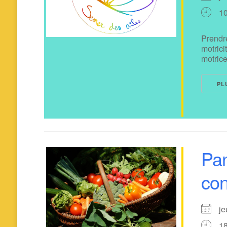
1
Prendr
motric
motrice 
PL
Pan
co
je
1