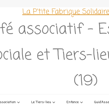
La P'tite Fabrique Solidair
fé associatif – 
ciale et Tiers-li
(19)
association
Le Tiers-lieu
Enfance
Guid’Ass