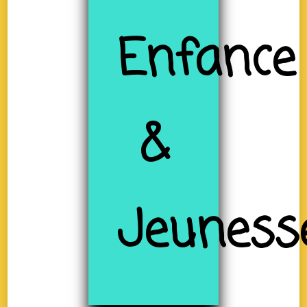
Enfance
&
Jeuness