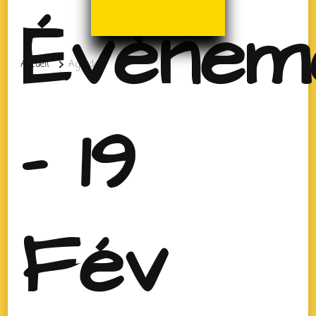
Évènem
Accueil
Agenda
- 19
Fév