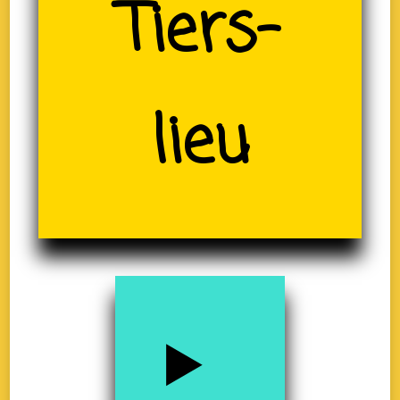
(19)
Tiers-
lieu