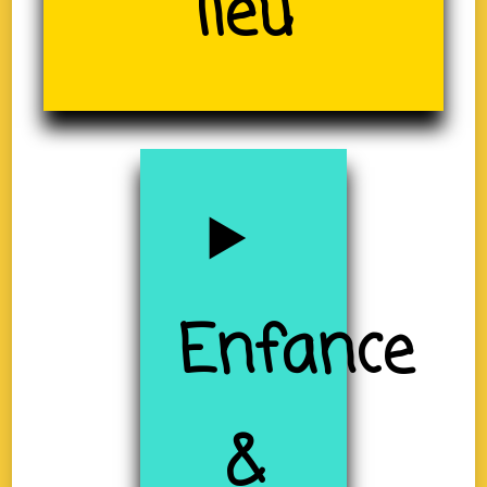
lieu
(19)
Enfance
&