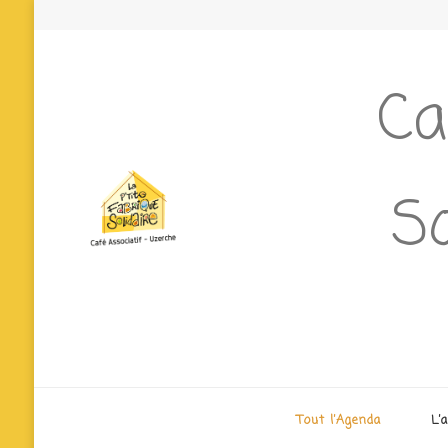
Ca
So
Tout l’Agenda
L’