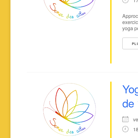
1
Approch
exercic
yoga po
PL
Yog
de 
ve
1