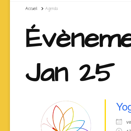
Accueil
Agenda
Évèneme
Jan 25
Yog
ve