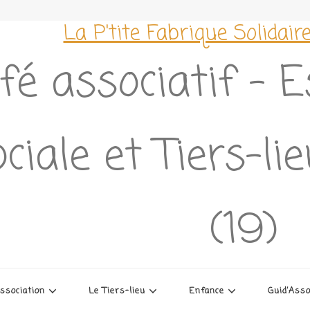
La P'tite Fabrique Solidair
fé associatif – 
ciale et Tiers-li
(19)
association
Le Tiers-lieu
Enfance
Guid’Ass