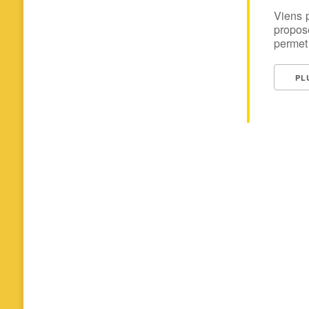
Viens p
proposé
permet 
PL