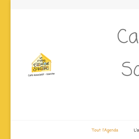
Ca
So
Tout l’Agenda
L’