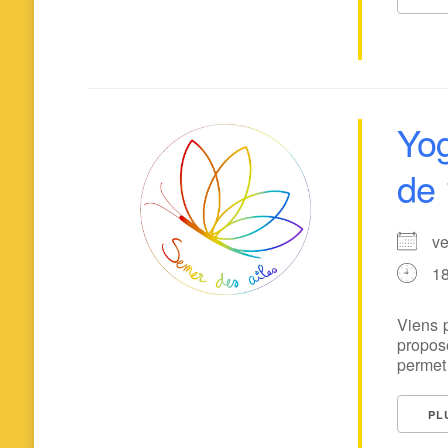
Yog
de 
v
1
Viens p
proposé
permet 
PL