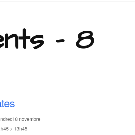
nts - 8
ates
endredi 8 novembre
2h45 > 13h45