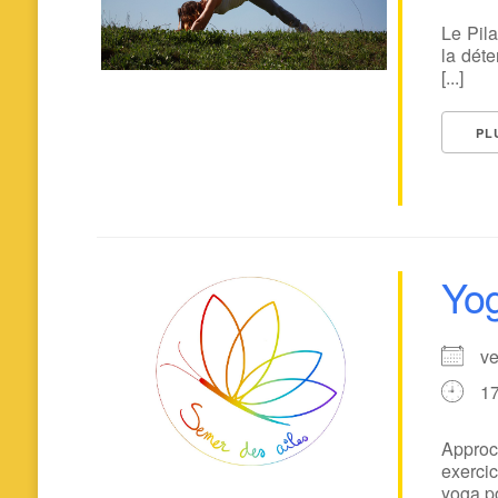
Le Pila
la déte
[...]
PL
Yog
v
1
Approch
exercic
yoga po