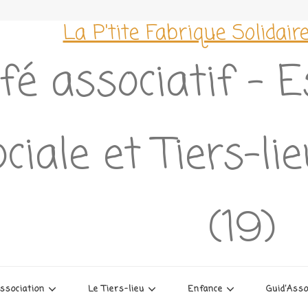
La P'tite Fabrique Solidair
fé associatif – 
ciale et Tiers-li
(19)
association
Le Tiers-lieu
Enfance
Guid’Ass