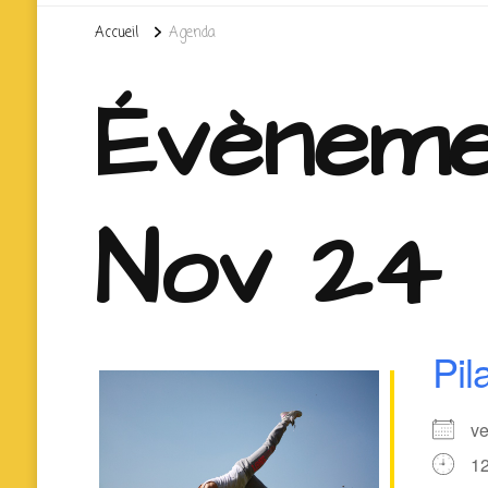
Accueil
Agenda
Évèneme
Nov 24
Pil
v
1