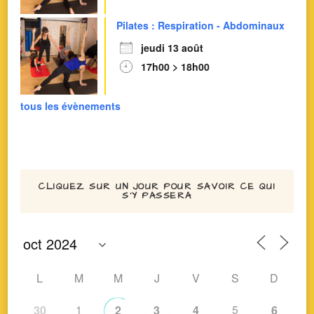
Pilates : Respiration - Abdominaux
jeudi 13 août
17h00 > 18h00
tous les évènements
CLIQUEZ SUR UN JOUR POUR SAVOIR CE QUI
S’Y PASSERA
L
M
M
J
V
S
D
1
5
30
2
3
4
6