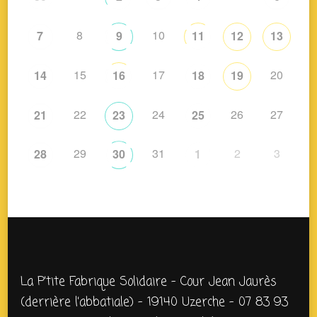
8
10
7
9
11
12
13
15
17
20
14
16
18
19
22
24
26
27
21
23
25
29
31
2
3
28
30
1
La P’tite Fabrique Solidaire – Cour Jean Jaurès
(derrière l’abbatiale) – 19140 Uzerche – 07 83 93