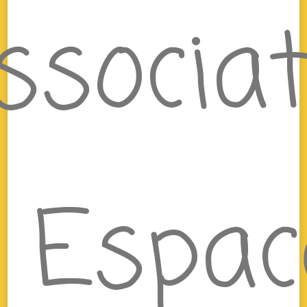
ssociat
– Espac