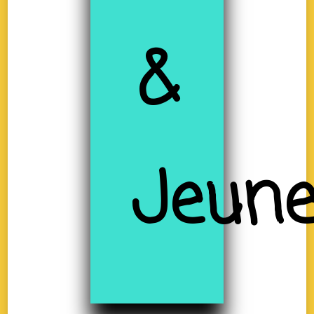
&
Jeune