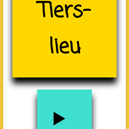
(19)
Tiers-
lieu