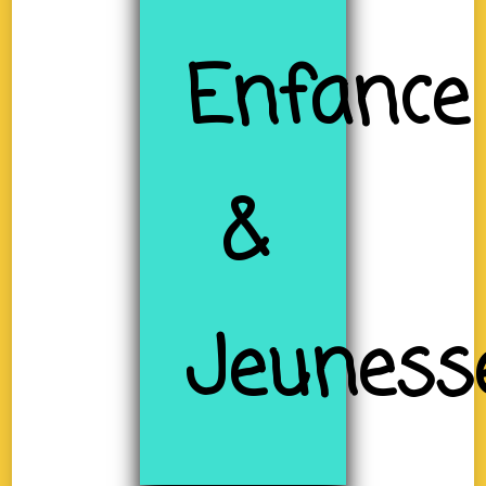
Enfance
&
Jeuness