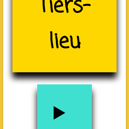
(19)
Tiers-
lieu