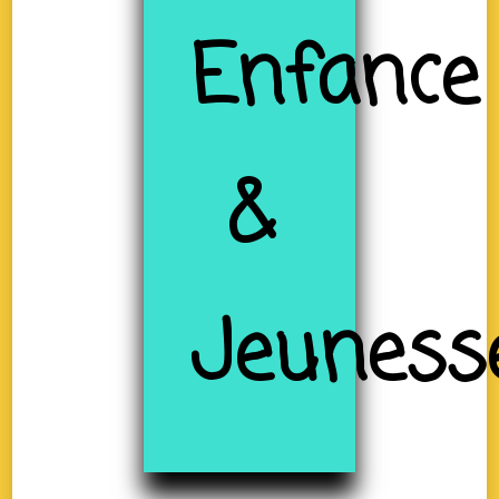
Enfance
&
Jeuness