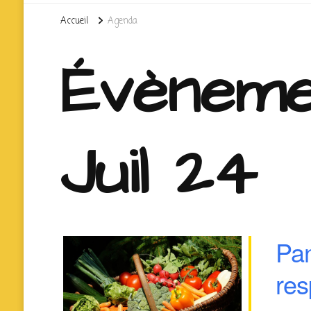
Accueil
Agenda
Évèneme
Juil 24
Pa
res