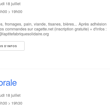
udi 18 juillet
8h00 > 19h00
s, fromages, pain, viande, tisanes, bières... Après adhésion
vos commandes sur cagette.net (inscription gratuite) + d'infos :
laptitefabriquesolidaire.org
US D’INFOS
rale
udi 18 juillet
8h30 > 19h30