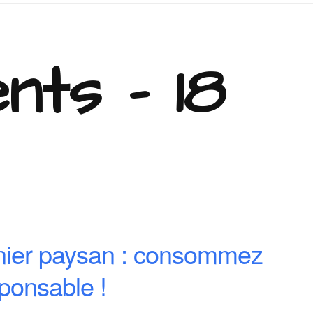
nts - 18
nier paysan : consommez
ponsable !