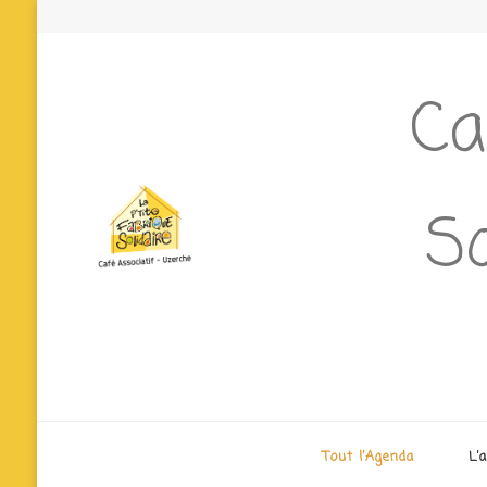
Ca
So
Tout l’Agenda
L’