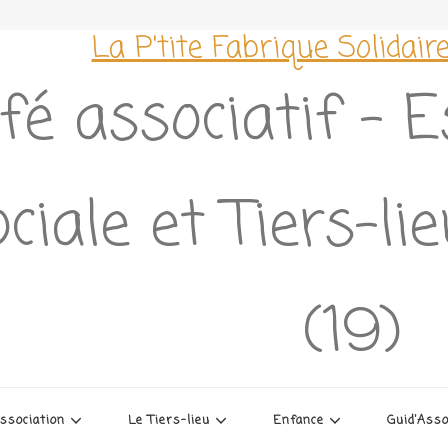
La P'tite Fabrique Solidair
fé associatif – 
ciale et Tiers-li
(19)
association
Le Tiers-lieu
Enfance
Guid’Ass