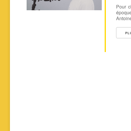
Pour c
époque
Antoine 
PL