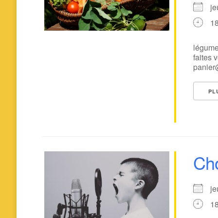
je
1
légume
faites 
panier@
PL
Cho
je
1