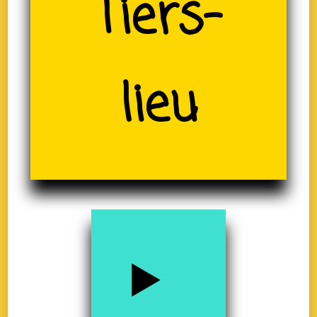
(19)
Tiers-
lieu