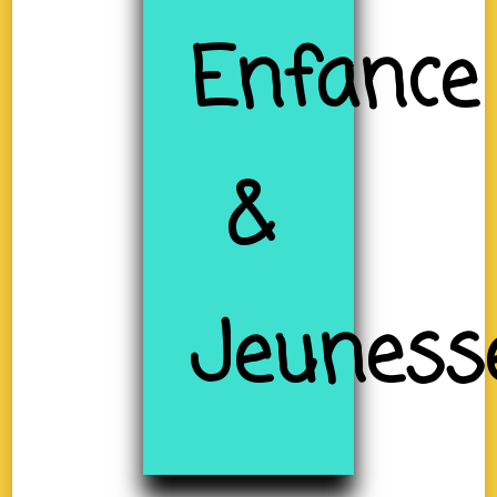
Enfance
&
Jeuness